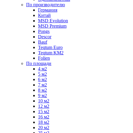
По производителю
Германия
Китай
MSD Evolution
MSD Premium
Pongs
Descor
Bauf
Teqtum Euro
Teqtum KM2
Folien
По площади
4 м2
5 м2
6 м2
7 м2
8 м2
9 м2
10 м2
12 м2
15 м2
16 м2
18 м2
20 м2
25 м2