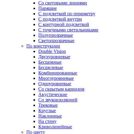
Со световыми линиями
Парящие
С подсветкой по периметру
С подсветкой внутри
С контурной подсветкой
С точечными светильниками
Полупрозрачные
Светопрозрачные
По конструкции
Double Vision
Двухуровневые
Бесшовные
Бесщелевые
Комбинированные
Многоуровневые
Одноуровневые
Со скрытым карнизом
Акустические
Со звукоизоляцией
Трековые
Круглые
Наклонные
На стену
Криволинейные
По цвету