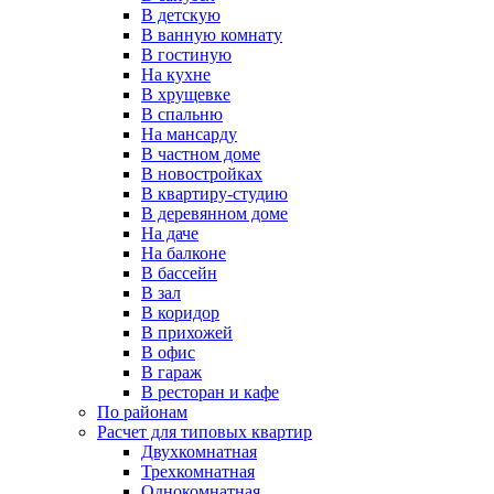
В детскую
В ванную комнату
В гостиную
На кухне
В хрущевке
В спальню
На мансарду
В частном доме
В новостройках
В квартиру-студию
В деревянном доме
На даче
На балконе
В бассейн
В зал
В коридор
В прихожей
В офис
В гараж
В ресторан и кафе
По районам
Расчет для типовых квартир
Двухкомнатная
Трехкомнатная
Однокомнатная