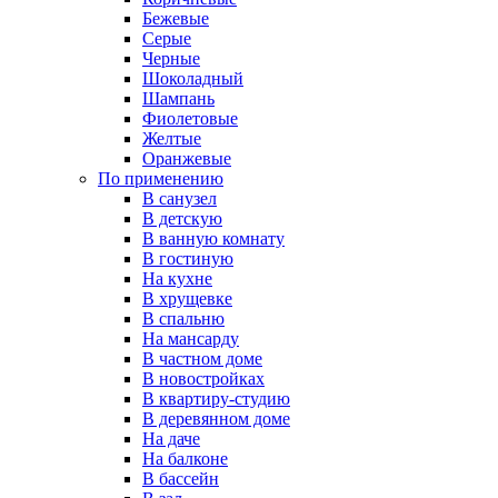
Бежевые
Серые
Черные
Шоколадный
Шампань
Фиолетовые
Желтые
Оранжевые
По применению
В санузел
В детскую
В ванную комнату
В гостиную
На кухне
В хрущевке
В спальню
На мансарду
В частном доме
В новостройках
В квартиру-студию
В деревянном доме
На даче
На балконе
В бассейн