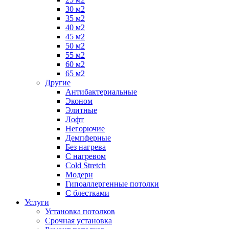
30 м2
35 м2
40 м2
45 м2
50 м2
55 м2
60 м2
65 м2
Другие
Антибактериальные
Эконом
Элитные
Лофт
Негорючие
Демпферные
Без нагрева
С нагревом
Cold Stretch
Модерн
Гипоаллергенные потолки
С блестками
Услуги
Установка потолков
Срочная установка