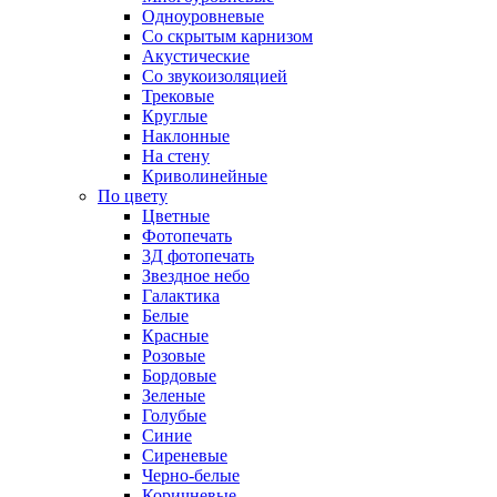
Одноуровневые
Со скрытым карнизом
Акустические
Со звукоизоляцией
Трековые
Круглые
Наклонные
На стену
Криволинейные
По цвету
Цветные
Фотопечать
3Д фотопечать
Звездное небо
Галактика
Белые
Красные
Розовые
Бордовые
Зеленые
Голубые
Синие
Сиреневые
Черно-белые
Коричневые