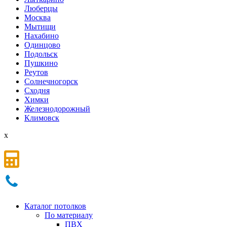
Люберцы
Мoсква
Мытищи
Нахабино
Одинцово
Подольск
Пушкино
Реутов
Солнечногорск
Сходня
Химки
Железнодорожный
Климовск
x
Каталог потолков
По материалу
ПВХ