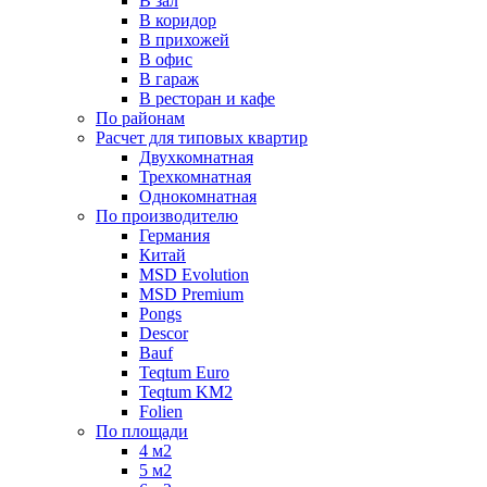
В зал
В коридор
В прихожей
В офис
В гараж
В ресторан и кафе
По районам
Расчет для типовых квартир
Двухкомнатная
Трехкомнатная
Однокомнатная
По производителю
Германия
Китай
MSD Evolution
MSD Premium
Pongs
Descor
Bauf
Teqtum Euro
Teqtum KM2
Folien
По площади
4 м2
5 м2