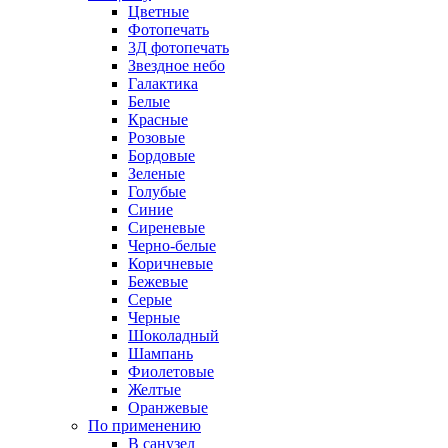
Цветные
Фотопечать
3Д фотопечать
Звездное небо
Галактика
Белые
Красные
Розовые
Бордовые
Зеленые
Голубые
Синие
Сиреневые
Черно-белые
Коричневые
Бежевые
Серые
Черные
Шоколадный
Шампань
Фиолетовые
Желтые
Оранжевые
По применению
В санузел