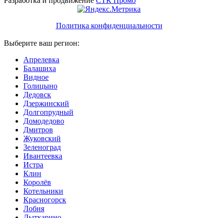
Разработка и продвижение
СТК Промо
Политика конфиденциальности
Выберите ваш регион:
Апрелевка
Балашиха
Видное
Голицыно
Дедовск
Дзержинский
Долгопрудный
Домодедово
Дмитров
Жуковский
Зеленоград
Ивантеевка
Истра
Клин
Королёв
Котельники
Красногорск
Лобня
Лыткарино