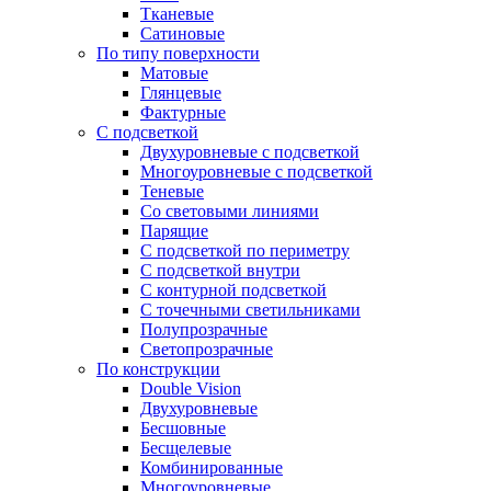
Тканевые
Сатиновые
По типу поверхности
Матовые
Глянцевые
Фактурные
С подсветкой
Двухуровневые с подсветкой
Многоуровневые с подсветкой
Теневые
Со световыми линиями
Парящие
С подсветкой по периметру
С подсветкой внутри
С контурной подсветкой
С точечными светильниками
Полупрозрачные
Светопрозрачные
По конструкции
Double Vision
Двухуровневые
Бесшовные
Бесщелевые
Комбинированные
Многоуровневые